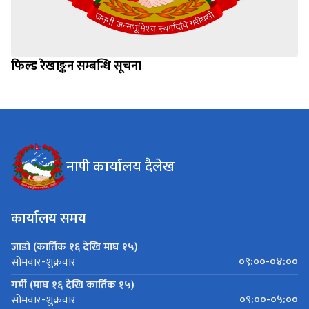
फिल्ड रेखाङ्कन सम्बन्धि सूचना
नापी कार्यालय दैलेख
कार्यालय समय
जाडो (कार्तिक १६ देखि माघ १५)
०९:००-०४:००
सोमवार-शुक्रवार
गर्मी (माघ १६ देखि कार्तिक १५)
०९:००-०५:००
सोमवार-शुक्रवार