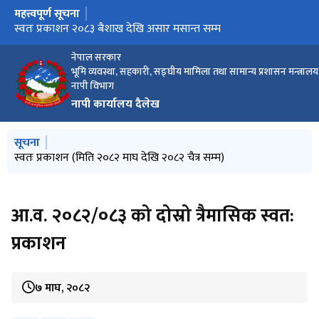
महत्त्वपूर्ण सूचना
मुख्य नेभिगेसनमा जानुहोस्
मौजुदा सूचि दर्ता गराउने बारेको सूचना
स्वतः प्रकाशन २०८३ बैशाख देखि असार मसान्त सम्म
मेरो कित्ता प्रणाली सम्बन्धी सूचना
फिल्ड रेखाङ्कन सम्बन्धि सूचना
गुनासोका लागि QR
नागरिक वडापत्र QR
स्वतः प्रकाशन (मिति २०८२ माघ देखि २०८२ चैत्र सम्म)
सूचना
नेपाल सरकार
भूमि व्यवस्था, सहकारी, सङ्घीय मामिला तथा सामान्य प्रशासन मन्त्रालय
नापी विभाग
नापी कार्यालय दैलेख
मुख्य नेभिगेसनमा जानुहोस्
सूचना
स्वतः प्रकाशन (मिति २०८२ माघ देखि २०८२ चैत्र सम्म)
आ.व. २०८२/०८३ को दोस्रो त्रैमासिक स्वत:
प्रकाशन
७ माघ, २०८२